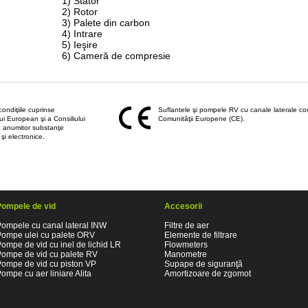
1)
Stator
2)
Rotor
3)
Palete din carbon
4)
Intrare
5)
Ieşire
6)
Cameră
de compresie
ondiţiile cuprinse
Suflantele şi pompele RV cu canale laterale core
i European şi a Consiliului
Comunităţii Europene (CE).
ea anumitor substanţe
şi electronice.
Pompele de vid
Accesorii
ompele cu canal lateral INW
Filtre de aer
Pompe ulei cu palete ORV
Elemente de filtrare
ompe de vid cu inel de lichid LR
Flowmeters
Pompe de vid cu palete RV
Manometre
Pompe de vid cu piston VP
Supape de siguranţă
ompe cu aer liniare Alita
Amortizoare de zgomot