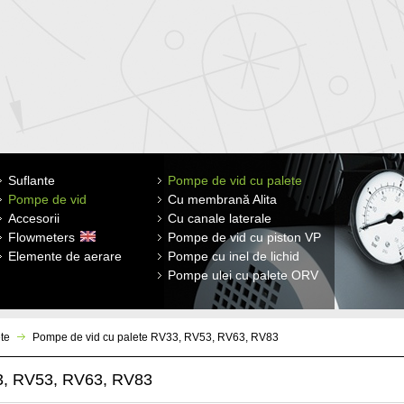
Suflante
Cu membrană Alita
Pompe de vid cu palete
Filtre de aer
Difuzor disc
Pompe de vid
Cu canal lateral INW
Cu membrană Alita
Elemente de filtrare
Difuzor tubulare
Accesorii
Suflante INW Roots
Cu canale laterale
Amortizoare de zgomot
Flowmeters
Turbosuflante
Pompe de vid cu piston VP
Membrana cu aer
Elemente de aerare
Pompe cu inel de lichid
Supape de siguranţă, manometre,
clapeta anti-retur
Pompe ulei cu palete ORV
te
Pompe de vid cu palete RV33, RV53, RV63, RV83
, RV53, RV63, RV83