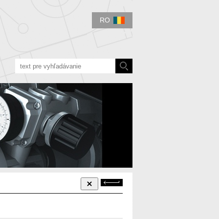
RO
Späť