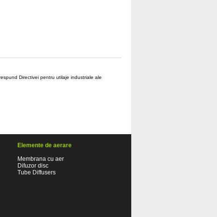
spund Directivei pentru utilaje industriale ale
Elemente de aerare
Membrana cu aer
Difuzor disc
Tube Diffusers