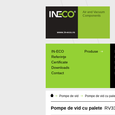
IN-ECO - Air and Vacuum Components -
RV33, RV53, RV63, RV83
Air and Vacuum
Components
www.in-eco.ro
IN-ECO
Produse
Referinţe
Certificate
Downloads
Contact
Domáca
Pompe de vid
Pompe de vid cu pale
stránka
Pompe de vid cu palete
RV33