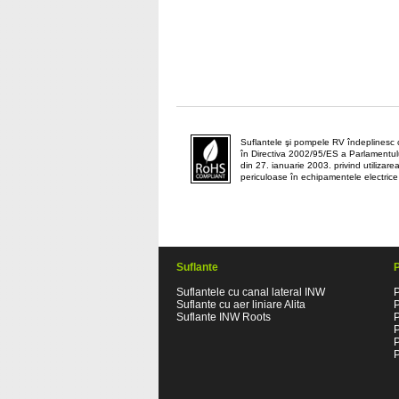
Suflantele şi pompele RV îndeplinesc c
în Directiva 2002/95/ES a Parlamentulu
din 27. ianuarie 2003. privind utilizar
periculoase în echipamentele electrice 
Suflante
Suflantele cu canal lateral INW
P
Suflante cu aer liniare Alita
Suflante INW Roots
P
P