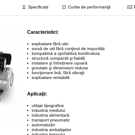
Specificații
Curbe de performanţă
Caracteristici:
exploatare fără ulei
sursă de vid fără conţinut de impurități
kompaktná a spoľahlivá konštrukcia
structură compactă şi fiabilă
instalare şi întreținere uşoară
greutate şi dimensiuni reduse
funcţionare lină, fără vibraţii
exploatare rentabilă
Aplicaţii:
utilaje tipografice
industria mediului
industria alimentară
transport pneumatic
automatizări
industria ambalajelor
industria lemnului