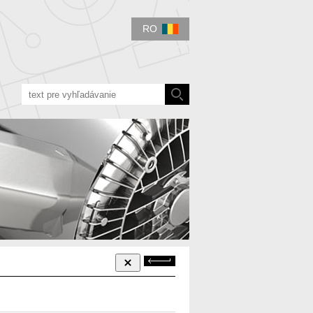
RO
Späť