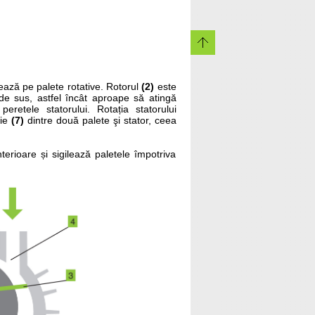
ează pe palete rotative. Rotorul
(2)
este
 de sus, astfel încât aproape să atingă
eretele statorului. Rotația statorului
sie
(7)
dintre două palete şi stator, ceea
terioare și sigilează paletele împotriva