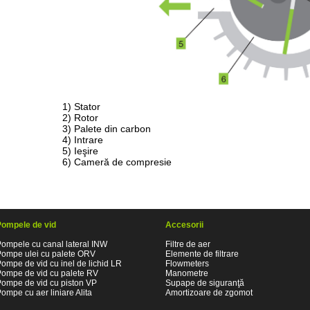
1)
Stator
2)
Rotor
3)
Palete din carbon
4)
Intrare
5)
Ieşire
6)
Cameră
de compresie
Pompele de vid
Accesorii
ompele cu canal lateral INW
Filtre de aer
Pompe ulei cu palete ORV
Elemente de filtrare
ompe de vid cu inel de lichid LR
Flowmeters
Pompe de vid cu palete RV
Manometre
Pompe de vid cu piston VP
Supape de siguranţă
ompe cu aer liniare Alita
Amortizoare de zgomot