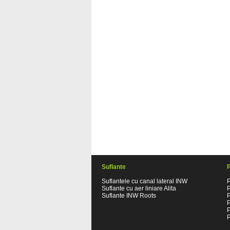
Suflante
Suflantele cu canal lateral INW
P
Suflante cu aer liniare Alita
Suflante INW Roots
P
P