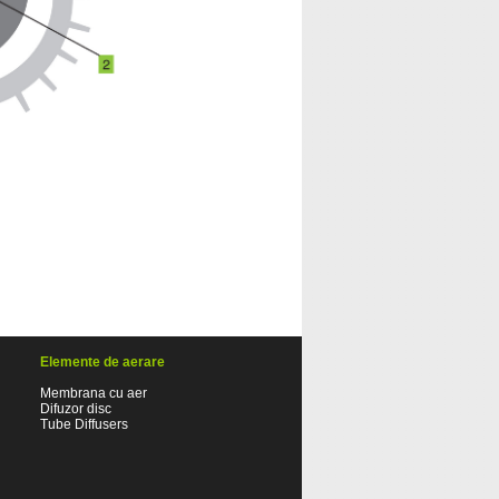
Elemente de aerare
Membrana cu aer
Difuzor disc
Tube Diffusers