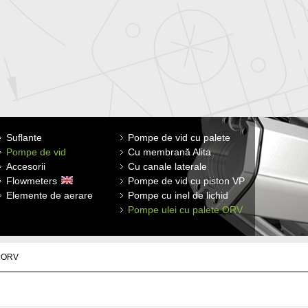
Suflante
Cu membrană Alita
Pompe de vid cu palete
Filtre de aer
Difuzor disc
Pompe de vid
Cu canal lateral INW
Cu membrană Alita
Elemente de filtrare
Difuzor tubulare
Accesorii
Suflante INW Roots
Cu canale laterale
Amortizoare de zgomot
Flowmeters
Turbosuflante
Pompe de vid cu piston VP
Membrana cu aer
Elemente de aerare
Pompe cu inel de lichid
Supape de siguranţă, manometre,
clapeta anti-retur
Pompe ulei cu palete ORV
e ORV