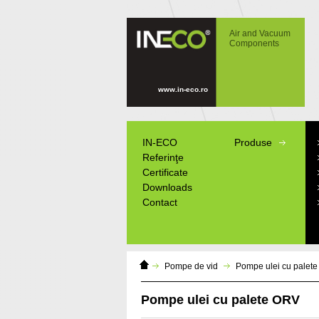
IN-ECO - Air and Vacuum Components -
Pompe ulei cu palete ORV
Air and Vacuum
Components
www.in-eco.ro
IN-ECO
Produse
Referinţe
Certificate
Downloads
Contact
Domáca
Pompe de vid
Pompe ulei cu palet
stránka
Pompe ulei cu palete ORV