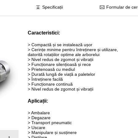
Specificații
Formular de cer
Caracteristici:
> Compactă și se instalează ușor
> Cerințe minime pentru întreținere și utilizare,
datorită rotațiilor optime ale arborelui
> Nivel redus de zgomot și vibrații
> Funcționare silențioasă și rece
> Prietenoasă cu mediul
> Durată lungă de viață a paletelor
> Întreținere facilă
> Funcționare continuă
> Nivel redus de zgomot și vibrații
Aplicații:
> Ambalare
> Degazare
> Transport pneumatic
> Uscare
> Manipulare și susținere
> Distilare