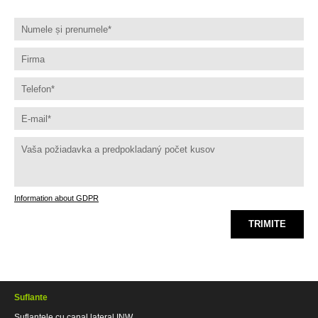
Information about GDPR
TRIMITE
Suflante
Suflantele cu canal lateral INW