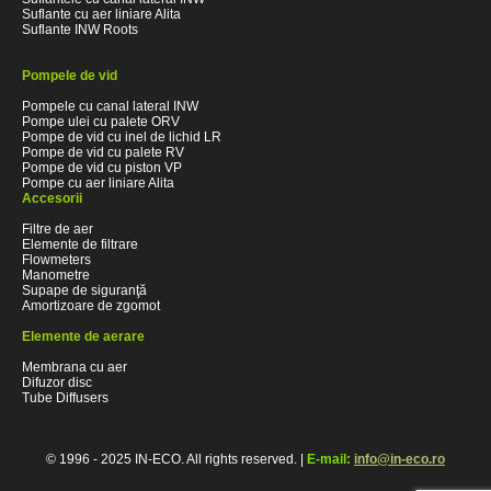
Suflante cu aer liniare Alita
Suflante INW Roots
Pompele de vid
Pompele cu canal lateral INW
Pompe ulei cu palete ORV
Pompe de vid cu inel de lichid LR
Pompe de vid cu palete RV
Pompe de vid cu piston VP
Pompe cu aer liniare Alita
Accesorii
Filtre de aer
Elemente de filtrare
Flowmeters
Manometre
Supape de siguranţă
Amortizoare de zgomot
Elemente de aerare
Membrana cu aer
Difuzor disc
Tube Diffusers
© 1996 - 2025 IN-ECO. All rights reserved. |
E-mail:
info@in-eco.ro