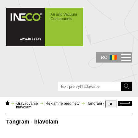
IN-ECO - Air and Vacuum Components -
Tangram - hlavolam
Air and Vacuum
Components
www.in-eco.ro
RO
Domáca
Späť
Gravírovanie
Reklamné predmety
Tangram -
stránka
hlavolam
Tangram - hlavolam