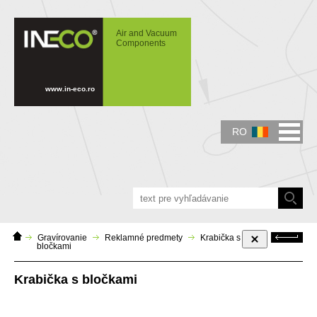
IN-ECO - Air and Vacuum Components -
Krabička so stick-it bločkami
Air and Vacuum
Components
www.in-eco.ro
RO
Domáca
Späť
Gravírovanie
Reklamné predmety
Krabička s
stránka
bločkami
Krabička s bločkami