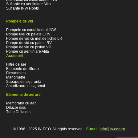
Suflante cu aer liniare Alita
Suflante INW Roots
Pompele de vid
Pompele cu canal lateral INW
Pompe ulei cu palete ORV
Pompe de vid cu inel de lichid LR
Pompe de vid cu palete RV
Pompe de vid cu piston VP
Pompe cu aer liniare Alita
Accesorii
Filtre de aer
Elemente de filtrare
Flowmeters
Manometre
Supape de siguranţă
Amortizoare de zgomot
Elemente de aerare
Membrana cu aer
Difuzor disc
Tube Diffusers
© 1996 - 2025 IN-ECO. All rights reserved. |
E-mail:
info@in-eco.ro